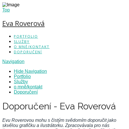
Top
Eva Roverová
PORTFOLIO
SLUŽBY
O MNĚ/KONTAKT
DOPORUČENÍ
Navigation
Hide Navigation
Portfolio
Služby
o mně/kontakt
Doporučení
Doporučení - Eva Roverová
Evu Roverovou mohu s čistým svědomím doporučit jako
skvělou grafičku a ilustrátorku. Zpracovávala pro nás