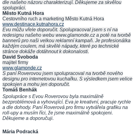
dle našeho názoru charakterizují. Děkujeme za skvělou
spolupráci.
Město Kutná Hora
Cestovního ruch a marketing Město Kutná Hora
www.destinace.kutnahora.cz
Evu můžu vřele doporučit. Spolupracoval jsem s ní na
redesignu našeho webu www.glamonde.cz a poté na tvorbě
bannerů pro naši velkou reklamní kampaň. Je profesionálka
každým coulem, má skvělé nápady, které po technické
stránce dokáže dotáhnout k dokonalosti.
David Svoboda
majitel firmy
www.glamonde.cz
S paní Roverovou jsem spolupracoval na tvorbě nového
designu pro internetovou kuchařku. S výsledkem jsem velice
spokojen a mohu jen doporučit.
Tomáš Benhák
Spolupráce s Evou Roverovou byla maximálně
bezproblémová a vyhovující. Eva je kreativní, pracuje rychle
a dle dohody. Paní Roverová pro firmu vytvářela grafiku na
roll-upy a musím říci, že jsme maximálně spokojeni.
Děkujeme a doporučuji.
Mária Podracká