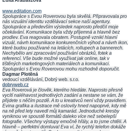
Edita Arabaszová
www.editation.com
Spolupráce s Evou Roverovou byla skvělá. Připravovala pro
nás vizuální identitu vzdělávací sekce naší agentury.
Spolupráce a především výsledek naprosto předčil moje
očekávání. Komunikace byla vždy příjemná a hlavně bez
prodlev. Eva reagovala obratem. Postupně vznikl hlavní
vizuál, návrh komunikace konkurenčních výhod a návrh ikon,
které budou používané na letácích, rollupech a bannerech.
Nechybělo ani zpracování používání obrázků, fotek a
referencí. Vše bude možné využívat jak online, tak v
tištěných marketingových materiálech a komunikaci.
Spolupráci s Evou Roverovou mohu rozhodně doporučit.
Dagmar Plotěná
vedoucí vzdělávání, Dobrý web. s.r.o.
dobryweb.cz
Eva Roverová je člověk, kterého hledáte. Naprosto přesně
vycítí naléhavost jednotlivých zadání a nestane se vám, že
přijdete s něčím pozdě. A to u kreativců není vždy pravidlem.
Evina grafika a ilustrace mě oslovily hned napoprvé, kdy mě
na ně před lety navedl můj kamarád. Jednoduché kresby
vyniknou ve spoustě formátů daleko více než sebelepší
fotografie. Všechny výstupy emočně hřály, a to jsme chtěli. A
hlavně – perfektní domluva! Eva ví, že rychlý telefon dokáže