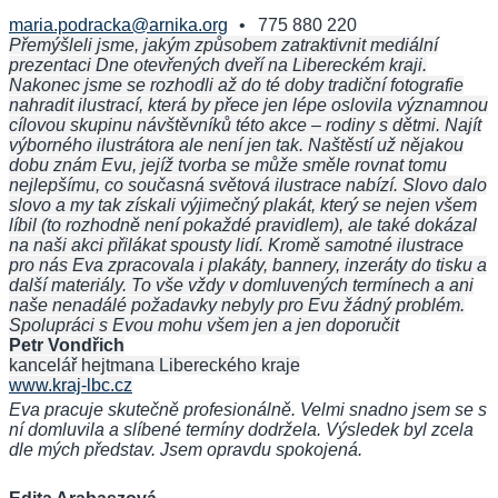
maria.podracka@arnika.org
•
775 880 220
Přemýšleli jsme, jakým způsobem zatraktivnit mediální
prezentaci Dne otevřených dveří na Libereckém kraji.
Nakonec jsme se rozhodli až do té doby tradiční fotografie
nahradit ilustrací, která by přece jen lépe oslovila významnou
cílovou skupinu návštěvníků této akce – rodiny s dětmi. Najít
výborného ilustrátora ale není jen tak. Naštěstí už nějakou
dobu znám Evu, jejíž tvorba se může směle rovnat tomu
nejlepšímu, co současná světová ilustrace nabízí. Slovo dalo
slovo a my tak získali výjimečný plakát, který se nejen všem
líbil (to rozhodně není pokaždé pravidlem), ale také dokázal
na naši akci přilákat spousty lidí. Kromě samotné ilustrace
pro nás Eva zpracovala i plakáty, bannery, inzeráty do tisku a
další materiály. To vše vždy v domluvených termínech a ani
naše nenadálé požadavky nebyly pro Evu žádný problém.
Spolupráci s Evou mohu všem jen a jen doporučit
Petr Vondřich
kancelář hejtmana Libereckého kraje
www.kraj-lbc.cz
Eva pracuje skutečně profesionálně. Velmi snadno jsem se s
ní domluvila a slíbené termíny dodržela. Výsledek byl zcela
dle mých představ. Jsem opravdu spokojená.