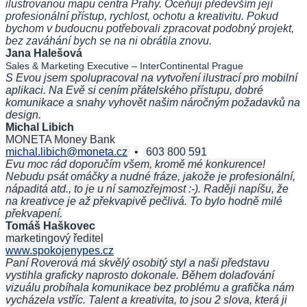
ilustrovanou mapu centra Prahy. Oceňuji především její
profesionální přístup, rychlost, ochotu a kreativitu. Pokud
bychom v budoucnu potřebovali zpracovat podobný projekt,
bez zaváhání bych se na ni obrátila znovu.
Jana Halešová
Sales & Marketing Executive – InterContinental Prague
S Evou jsem spolupracoval na vytvoření ilustrací pro mobilní
aplikaci. Na Evě si cením přátelského přístupu, dobré
komunikace a snahy vyhovět našim náročným požadavků na
design.
Michal Libich
MONETA Money Bank
michal.libich@moneta.cz
•
603 800 591
Evu moc rád doporučím všem, kromě mé konkurence!
Nebudu psát omáčky a nudné fráze, jakože je profesionální,
nápaditá atd., to je u ní samozřejmost :-). Raději napíšu, že
na kreativce je až překvapivě pečlivá. To bylo hodně milé
překvapení.
Tomáš Haškovec
marketingový ředitel
www.spokojenypes.cz
Paní Roverová má skvělý osobitý styl a naši představu
vystihla graficky naprosto dokonale. Během dolaďování
vizuálu probíhala komunikace bez problému a grafička nám
vycházela vstříc. Talent a kreativita, to jsou 2 slova, která ji