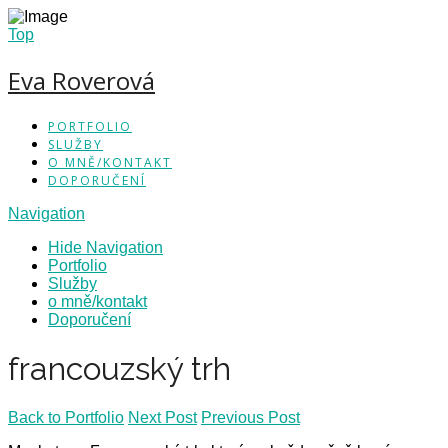
Top
Eva Roverová
PORTFOLIO
SLUŽBY
O MNĚ/KONTAKT
DOPORUČENÍ
Navigation
Hide Navigation
Portfolio
Služby
o mně/kontakt
Doporučení
francouzský trh
Back to Portfolio
Next Post
Previous Post