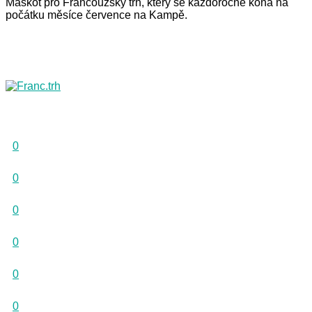
Maskot pro Francouzský trh, který se každoročně koná na
počátku měsíce července na Kampě.
0
0
0
0
0
0