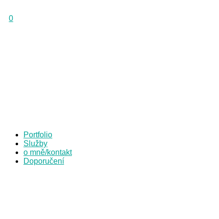
0
Portfolio
Služby
o mně/kontakt
Doporučení