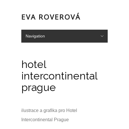
EVA ROVEROVÁ
Navigation
Hide Navigation
Portfolio
Služby
o mně/kontakt
Doporučení
hotel
intercontinental
prague
ilustrace a grafika pro Hotel
Intercontinental Prague