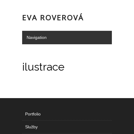
EVA ROVEROVÁ
Navigation
Hide Navigation
Portfolio
Služby
o mně/kontakt
Doporučení
ilustrace
Portfolio
Služby