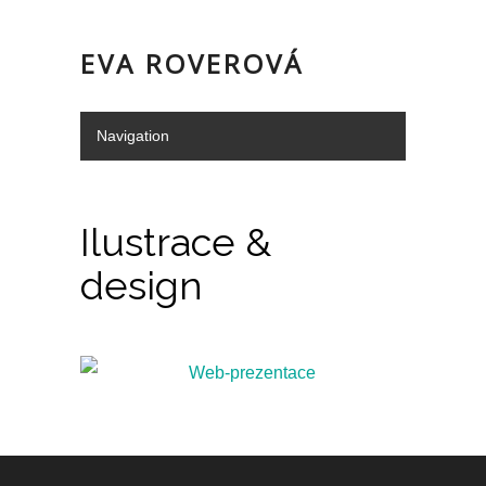
EVA ROVEROVÁ
Navigation
Hide Navigation
Portfolio
Služby
o mně/kontakt
Doporučení
Ilustrace &
design