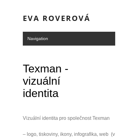
EVA ROVEROVÁ
Navigation
Hide Navigation
Portfolio
Služby
o mně/kontakt
Doporučení
Texman -
vizuální
identita
Vizuální identita pro společnost Texman
– logo, tiskoviny, ikony, infografika, web (v