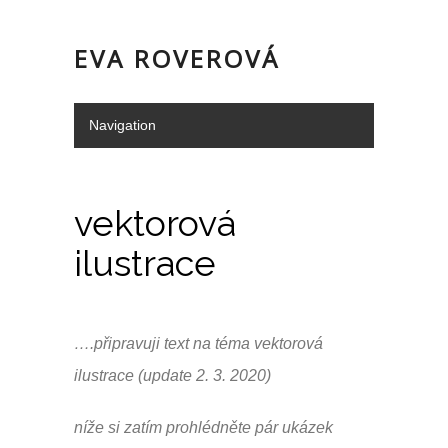
EVA ROVEROVÁ
Navigation
Hide Navigation
Portfolio
Služby
o mně/kontakt
Doporučení
vektorová
ilustrace
….připravuji text na téma vektorová
ilustrace (update 2. 3. 2020)
níže si zatím prohlédněte pár ukázek