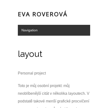
EVA ROVEROVÁ
Navigation
Hide Navigation
Portfolio
Služby
o mně/kontakt
Doporučení
layout
Personal project
Toto je můj osobní projekt: můj
neoblíbenější citát v několika layoutech. V
podstatě takové menší grafické procvičení