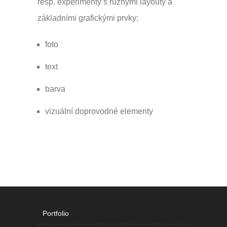
resp. experimenty s různými layouty a
základními grafickými prvky:
foto
text
barva
vizuální doprovodné elementy
Portfolio