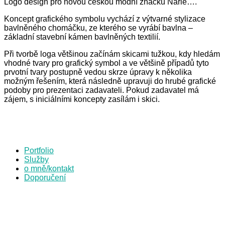
Logo design pro novou českou módní značku Narle….
Koncept grafického symbolu vychází z výtvarné stylizace
bavlněného chomáčku, ze kterého se vyrábí bavlna –
základní stavební kámen bavlněných textilií.
Při tvorbě loga většinou začínám skicami tužkou, kdy hledám
vhodné tvary pro grafický symbol a ve většině případů tyto
prvotní tvary postupně vedou skrze úpravy k několika
možným řešením, která následně upravuji do hrubé grafické
podoby pro prezentaci zadavateli. Pokud zadavatel má
zájem, s iniciálními koncepty zasílám i skici.
Portfolio
Služby
o mně/kontakt
Doporučení