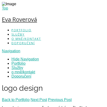
Top
Eva Roverová
PORTFOLIO
SLUŽBY
O MNĚ/KONTAKT
DOPORUČENÍ
Navigation
Hide Navigation
Portfolio
Služby
o mně/kontakt
Doporučení
logo design
Back to Portfolio
Next Post
Previous Post