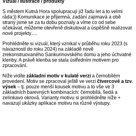
Vizuál / ilustrace / produkty
S městem Kutná Hora spolupracuji již řadu let a to velmi
ráda:)) Komunikace je příjemná, zadání zajimavá a obě
strany jsme se za tu dobu poznaly a víme co od sebe
očekávat, můžeme otevřeně diskutovat a úspěšně realizovat
nové projekty….
Prohlédněte si vizuál, který vznikal v průběhu roku 2023 (s
návazností do roku 2024) na základě nově
zrekonstruovaného Sankurinovského domu a jeho úchvatné
klenby. A právě klenba se stala ústředním motivem pro
zpracování.
Níže vidíte
základní motiv v kulaté verzi
a černobílém
provedení. Motiv se zpracoval ještě ve verzi
čtvercové a tzv.
výsek
– tj. pouze menší kousek motivu a to vše ve 3
základních barevných kombinacích: černobílá, šedá a
zelinkavo okrová. Varianty motivu si prohlédněte níže +
navazují ukázky aplikace motivu na různé výstupy.