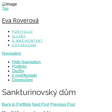
Top
Eva Roverová
PORTFOLIO
SLUŽBY
O MNĚ/KONTAKT
DOPORUČENÍ
Navigation
Hide Navigation
Portfolio
Služby
o mně/kontakt
Doporučení
Sankturinovský dům
Back to Portfolio
Next Post
Previous Post