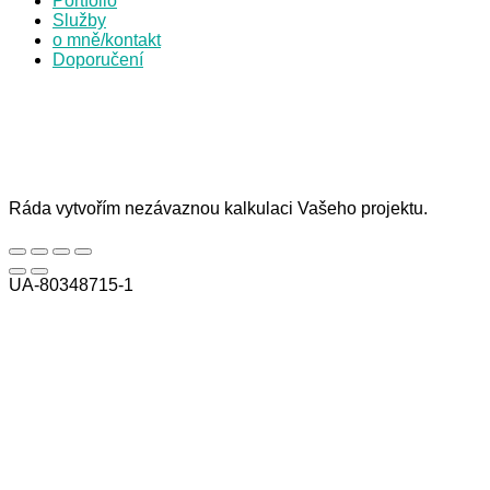
Portfolio
Služby
o mně/kontakt
Doporučení
Ráda vytvořím nezávaznou kalkulaci Vašeho projektu.
UA-80348715-1