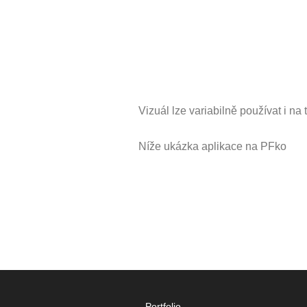
Vizuál lze variabilně používat i na 
Níže ukázka aplikace na PFko
Portfolio