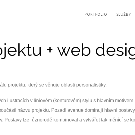
PORTFOLIO
SLUŽBY
ojektu + web desi
u projektu, který se věnuje oblasti personalistiky.
ých ilustracích v liniovém (konturovém) stylu s hlavním motivem
 součástí názvu projektu. Pozadí avenue dominují hlavní postav
ny. Postavy lze různorodě kombinovat a vytvářet tak měnící se 