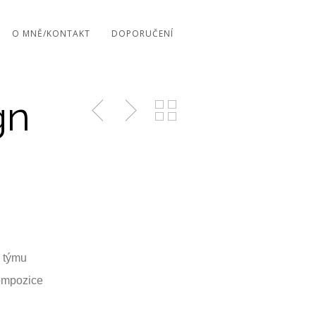
O MNĚ/KONTAKT
DOPORUČENÍ
gn
y týmu
kompozice